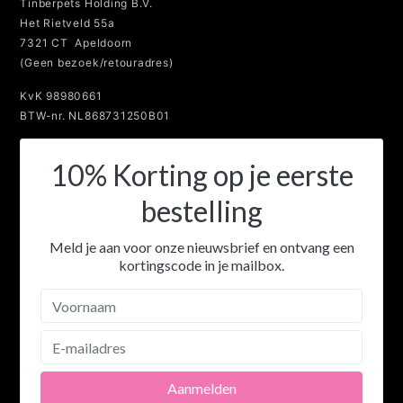
Het Rietveld 55a
7321 CT Apeldoorn
(Geen bezoek/retouradres)
KvK 98980661
BTW-nr. NL868731250B01
10% Korting op je eerste
bestelling
Meld je aan voor onze nieuwsbrief en ontvang een
kortingscode in je mailbox.