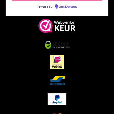
Powered by
EmailOctopus