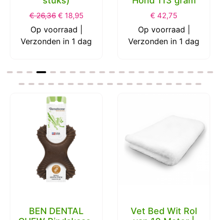
Hond 113 gram
S 5 cm 2 Pack
€
42,75
€
13,06
€
7,55
Op voorraad |
Op voorraad |
Verzonden in 1 dag
Verzonden in 1 dag
Vet Bed Wit Rol
JV Sport Expd