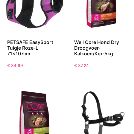
PETSAFE EasySport
Well Core Hond Dry
Tuigje Roze-L
Droogvoer-
71x107cm
Kalkoen/Kip-5kg
€
34,69
€
37,24