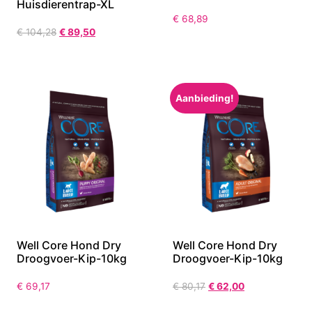
Huisdierentrap-XL
€
68,89
€
104,28
€
89,50
Aanbieding!
Well Core Hond Dry
Well Core Hond Dry
Droogvoer-Kip-10kg
Droogvoer-Kip-10kg
€
69,17
€
80,17
€
62,00