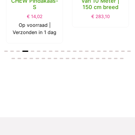
van 10 Meter |
Track Leiband
150 cm breed
met karabijnhaak
Rood- S-Thin
€
283,10
€
21,24