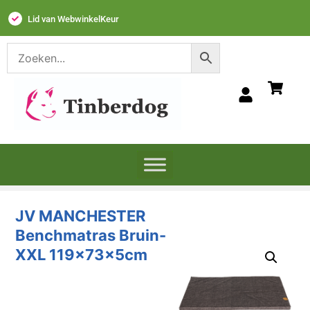
Lid van WebwinkelKeur
JV MANCHESTER
Benchmatras Bruin-
XXL 119x73x5cm