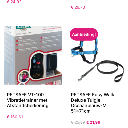
€
24,92
€
28,73
Aanbieding!
PETSAFE VT-100
PETSAFE Easy Walk
Vibratietrainer met
Deluxe Tuigje
Afstandsbediening
Oceaanblauw-M
51x71cm
€
160,61
€
25,89
€
21,99