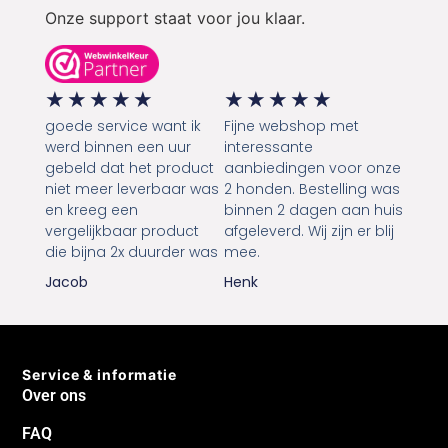
Onze support staat voor jou klaar.
★
★
★
★
★
★
★
★
★
★
goede service want ik
Fijne webshop met
werd binnen een uur
interessante
gebeld dat het product
aanbiedingen voor onze
niet meer leverbaar was
2 honden. Bestelling was
en kreeg een
binnen 2 dagen aan huis
vergelijkbaar product
afgeleverd. Wij zijn er blij
die bijna 2x duurder was
mee.
Jacob
Henk
Service & informatie
Over ons
FAQ