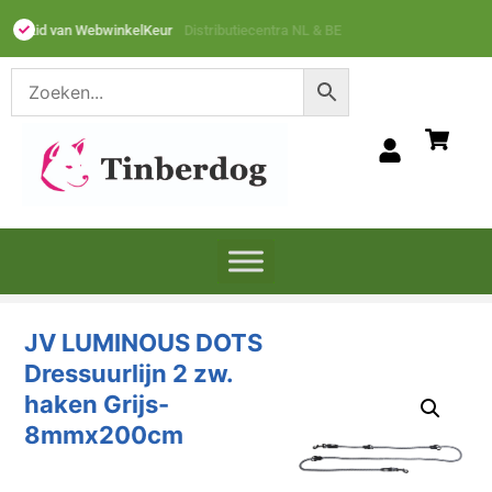
Lid van WebwinkelKeur
JV LUMINOUS DOTS
Dressuurlijn 2 zw.
haken Grijs-
8mmx200cm