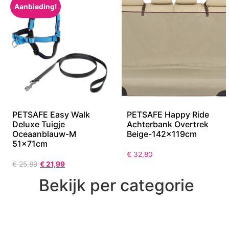
Aanbieding!
PETSAFE Easy Walk
PETSAFE Happy Ride
Deluxe Tuigje
Achterbank Overtrek
Oceaanblauw-M
Beige-142x119cm
51x71cm
€
32,80
€
25,89
€
21,99
Bekijk per categorie