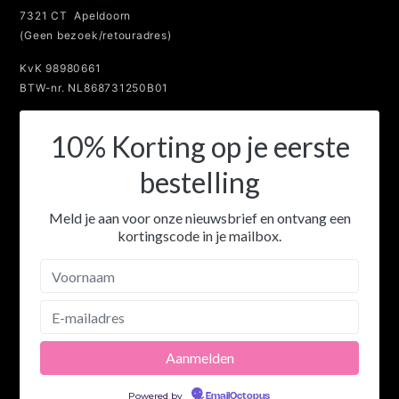
7321 CT Apeldoorn
(Geen bezoek/retouradres)
KvK 98980661
BTW-nr. NL868731250B01
10% Korting op je eerste
bestelling
Meld je aan voor onze nieuwsbrief en ontvang een
kortingscode in je mailbox.
Powered by
EmailOctopus