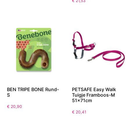
€
21,53
BEN TRIPE BONE Rund-
PETSAFE Easy Walk
S
Tuigje Framboos-M
51x71cm
€
20,90
€
20,41