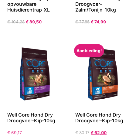
opvouwbare
Droogvoer-
Huisdierentrap-XL
Zalm/Tonijn-10kg
€
104,28
€
89,50
€
77,85
€
74,99
Aanbieding!
Well Core Hond Dry
Well Core Hond Dry
Droogvoer-Kip-10kg
Droogvoer-Kip-10kg
€
69,17
€
80,17
€
62,00