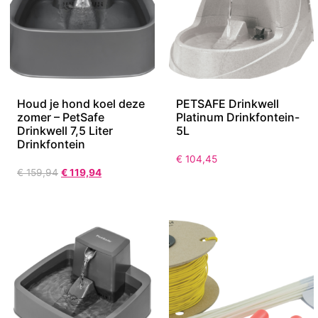
Houd je hond koel deze
PETSAFE Drinkwell
zomer – PetSafe
Platinum Drinkfontein-
Drinkwell 7,5 Liter
5L
Drinkfontein
€
104,45
€
159,94
€
119,94