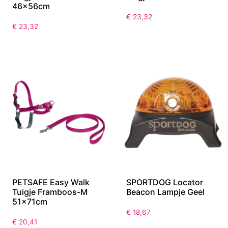
46x56cm
€
23,32
€
23,32
PETSAFE Easy Walk
SPORTDOG Locator
Tuigje Framboos-M
Beacon Lampje Geel
51x71cm
€
18,67
€
20,41