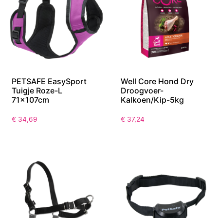
PETSAFE EasySport
Well Core Hond Dry
Tuigje Roze-L
Droogvoer-
71x107cm
Kalkoen/Kip-5kg
€
34,69
€
37,24