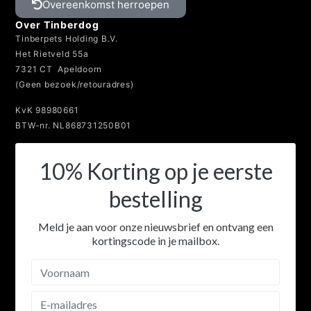
Overeenkomst herroepen
Over Tinberdog
Tinberpets Holding B.V.
Het Rietveld 55a
7321 CT Apeldoorn
(Geen bezoek/retouradres)
KvK 98980661
BTW-nr. NL868731250B01
10% Korting op je eerste
bestelling
Meld je aan voor onze nieuwsbrief en ontvang een
kortingscode in je mailbox.