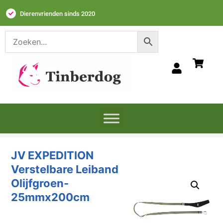
Dierenvrienden sinds 2020
JV EXPEDITION
Verstelbare Leiband
Olijfgroen-
25mmx200cm