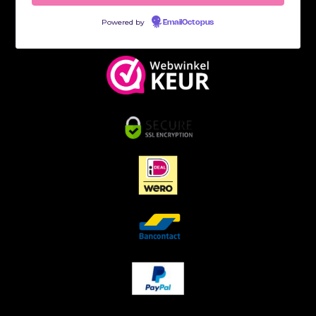
Powered by
EmailOctopus