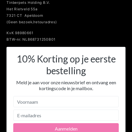
Tinberpets Holding B.V.
Het Rietveld 55a
7321 CT Apeldoorn
(Geen bezoek/retouradres)
KvK 98980661
BTW-nr. NL868731250B01
10% Korting op je eerste
bestelling
Meld je aan voor onze nieuwsbrief en ontvang een
kortingscode in je mailbox.