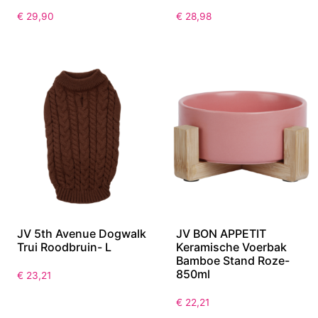
€
29,90
€
28,98
JV 5th Avenue Dogwalk
JV BON APPETIT
Trui Roodbruin- L
Keramische Voerbak
Bamboe Stand Roze-
850ml
€
23,21
€
22,21