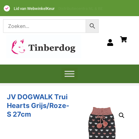
Lid van WebwinkelKeur
JV DOGWALK Trui
Hearts Grijs/Roze-
S 27cm