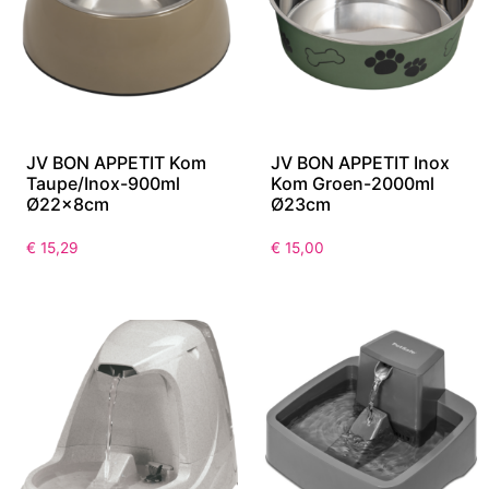
JV BON APPETIT Kom
JV BON APPETIT Inox
Taupe/Inox-900ml
Kom Groen-2000ml
Ø22x8cm
Ø23cm
€
15,29
€
15,00