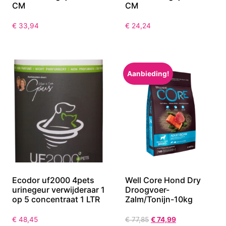
CM
CM
€
33,94
€
24,24
Aanbieding!
Ecodor uf2000 4pets
Well Core Hond Dry
urinegeur verwijderaar 1
Droogvoer-
op 5 concentraat 1 LTR
Zalm/Tonijn-10kg
€
48,45
€
77,85
€
74,99