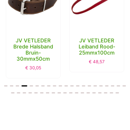
JV VETLEDER
Jack & Vanilla
Leiband Rood-
Timeless Riga
25mmx100cm
Hondenbed
Antraciet 120 x
€
48,57
80 x 14 cm
€
113,20