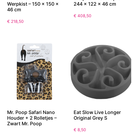
Werpkist – 150 x 150 x
244 x 122 x 46 cm
46 cm
€
408,50
€
218,50
Mr. Poop Safari Nano
Eat Slow Live Longer
Houder + 2 Rolletjes –
Original Grey S
Zwart Mr. Poop
€
8,50