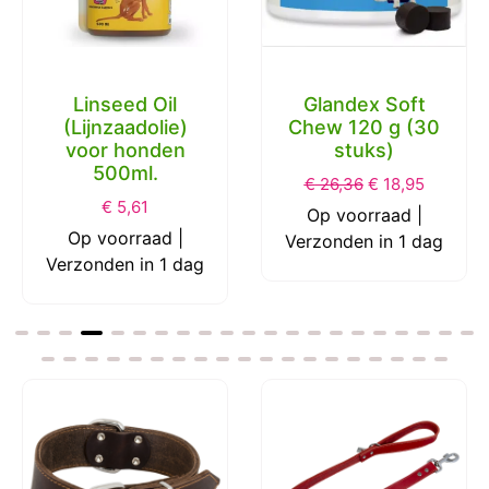
Glandex Soft
Glandex Zalm
Chew 120 g (30
Poeder voor
stuks)
Hond 113 gram
€
26,36
€
18,95
€
42,75
Op voorraad |
Op voorraad |
Verzonden in 1 dag
Verzonden in 1 dag