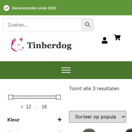
Dierenvrienden sinds 2020
Toont alle 3 resultaten
€
-
Minimum Price
Maximum Price
Kleur
Selecteer