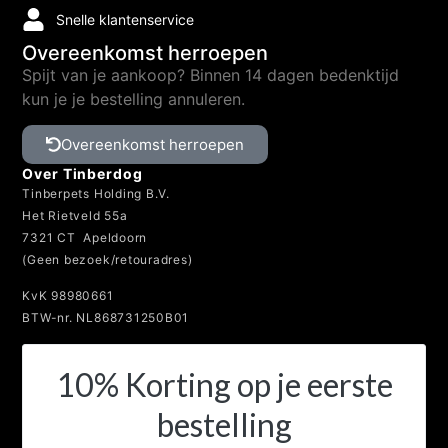
Snelle klantenservice
Overeenkomst herroepen
Spijt van je aankoop? Binnen 14 dagen bedenktijd
kun je je bestelling annuleren.
Overeenkomst herroepen
Over Tinberdog
Tinberpets Holding B.V.
Het Rietveld 55a
7321 CT Apeldoorn
(Geen bezoek/retouradres)
KvK 98980661
BTW-nr. NL868731250B01
10% Korting op je eerste
bestelling