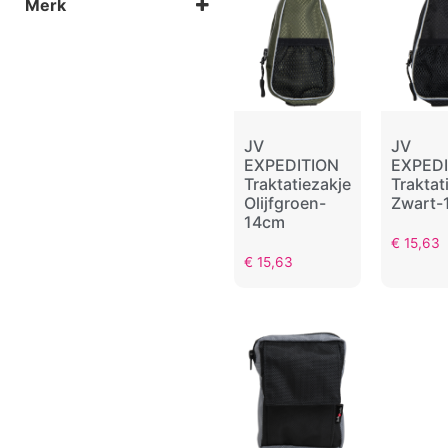
Merk
Groen
Zwart
Jack & Vanilla
JV
JV
EXPEDITION
EXPEDI
Traktatiezakje
Traktat
Olijfgroen-
Zwart-
14cm
€
15,63
€
15,63