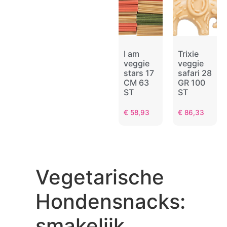
Trixie
I am
Trixie
veggie
veggie
stars 17
safari 28
CM 63
GR 100
ST
ST
€
58,93
€
86,33
Vegetarische
Hondensnacks:
smakelijk