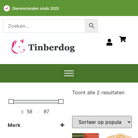
Dierenvrienden sinds 2020
Toont alle 2 resultaten
€
-
Minimum Price
Maximum Price
Merk
I am