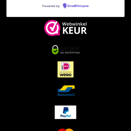
Powered by
EmailOctopus