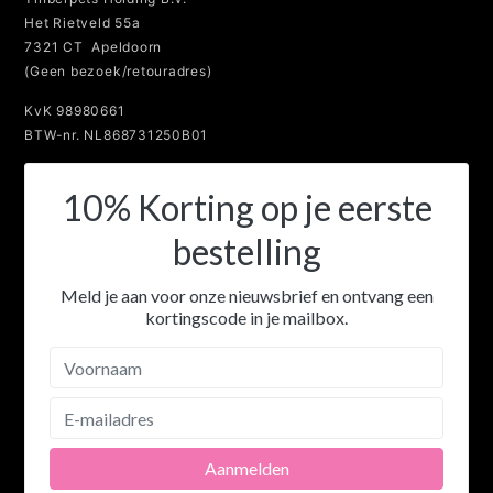
Het Rietveld 55a
7321 CT Apeldoorn
(Geen bezoek/retouradres)
KvK 98980661
BTW-nr. NL868731250B01
10% Korting op je eerste
bestelling
Meld je aan voor onze nieuwsbrief en ontvang een
kortingscode in je mailbox.