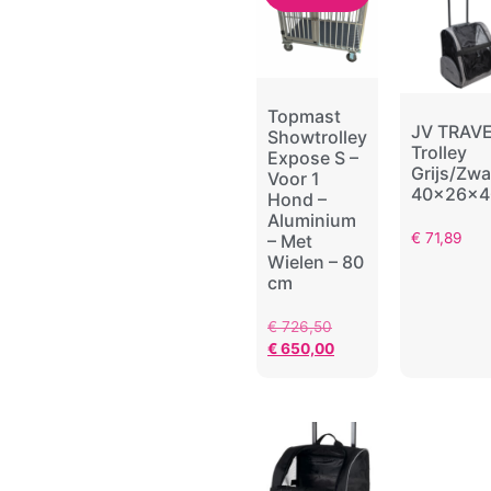
Topmast
JV TRAV
Showtrolley
Trolley
Expose S –
Grijs/Zwa
Voor 1
40x26x
Hond –
Aluminium
€
71,89
– Met
Wielen – 80
cm
€
726,50
€
650,00