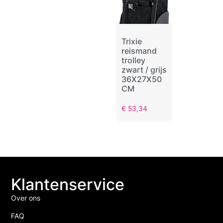
Trixie
reismand
trolley
zwart / grijs
36X27X50
CM
€
53,34
Klantenservice
Over ons
FAQ