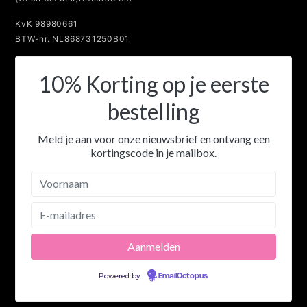
KvK 98980661
BTW-nr. NL868731250B01
10% Korting op je eerste
bestelling
Meld je aan voor onze nieuwsbrief en ontvang een
kortingscode in je mailbox.
Powered by
EmailOctopus