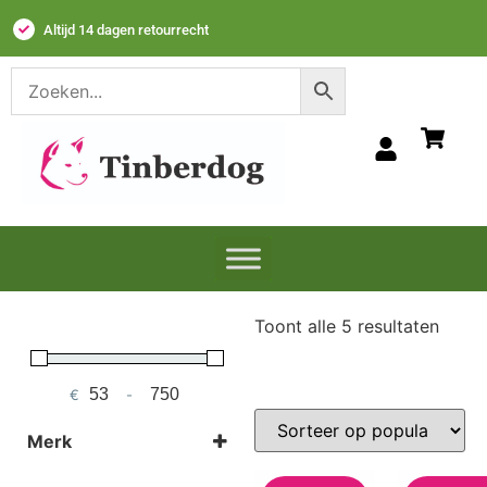
Altijd 14 dagen retourrecht​
Toont alle 5 resultaten
€
-
Minimum Price
Maximum Price
Merk
Jack & Vanilla