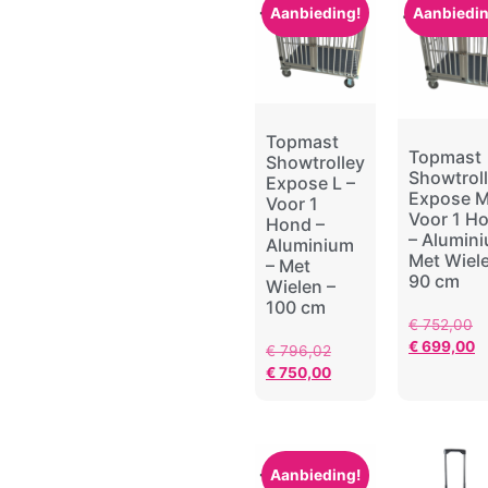
Topmast
Aanbieding!
Aanbiedin
Trixie
Topmast
Topmast
Showtrolley
Showtrol
Expose L –
Expose M
Voor 1
Voor 1 H
Hond –
– Alumini
Aluminium
Met Wiele
– Met
90 cm
Wielen –
100 cm
€
752,00
€
699,00
€
796,02
€
750,00
Aanbieding!