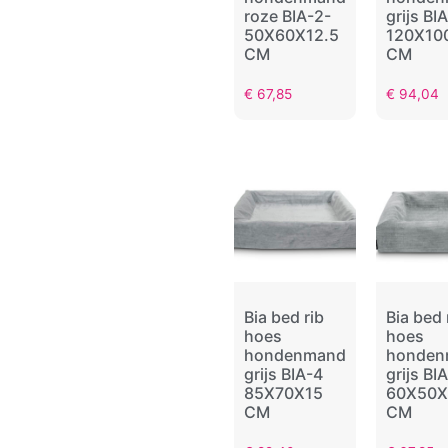
roze BIA-2-
grijs BI
50X60X12.5
120X10
CM
CM
€
67,85
€
94,04
Bia bed rib
Bia bed 
hoes
hoes
hondenmand
honden
grijs BIA-4
grijs BI
85X70X15
60X50X
CM
CM