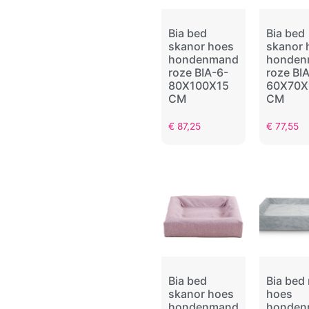
Bia bed
Bia bed
skanor hoes
skanor 
hondenmand
honden
roze BIA-6-
roze BI
80X100X15
60X70X
CM
CM
€
87,25
€
77,55
Bia bed
Bia bed 
skanor hoes
hoes
hondenmand
honden