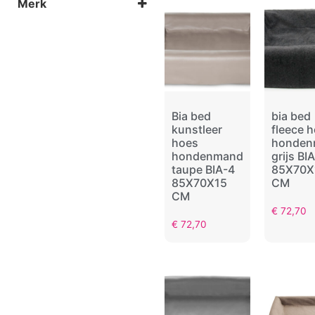
Merk
Beige
Blauw
BiaBed
Camel
Grijs
Roze
Taupe
Zand
Zwart
Bia bed
bia bed
kunstleer
fleece 
hoes
honden
hondenmand
grijs BI
taupe BIA-4
85X70X
85X70X15
CM
CM
€
72,70
€
72,70