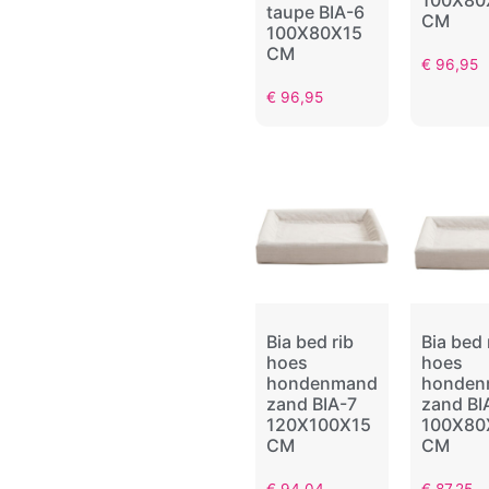
taupe BIA-6
CM
100X80X15
CM
€
96,95
€
96,95
Bia bed rib
Bia bed 
hoes
hoes
hondenmand
honden
zand BIA-7
zand BI
120X100X15
100X80
CM
CM