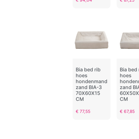
€
94,04
€
87,25
Bia bed rib
Bia bed 
hoes
hoes
hondenmand
honden
zand BIA-3
zand BI
70X60X15
60X50X
CM
CM
€
77,55
€
67,85