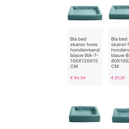
Bia bed
Bia bed
skanor hoes
skanor 
hondenmand
honden
blauw BIA-7-
blauw B
100X120X15
80X100
CM
CM
€
94,04
€
87,25