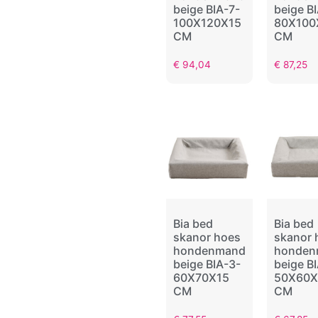
beige BIA-7-
beige B
100X120X15
80X100
CM
CM
€
94,04
€
87,25
Bia bed
Bia bed
skanor hoes
skanor 
hondenmand
honden
beige BIA-3-
beige B
60X70X15
50X60X
CM
CM