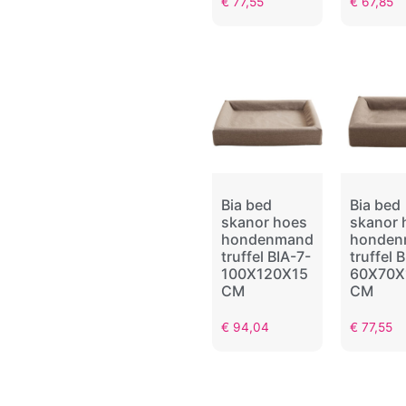
€
77,55
€
67,85
Bia bed
Bia bed
skanor hoes
skanor 
hondenmand
honden
truffel BIA-7-
truffel 
100X120X15
60X70X
CM
CM
€
94,04
€
77,55