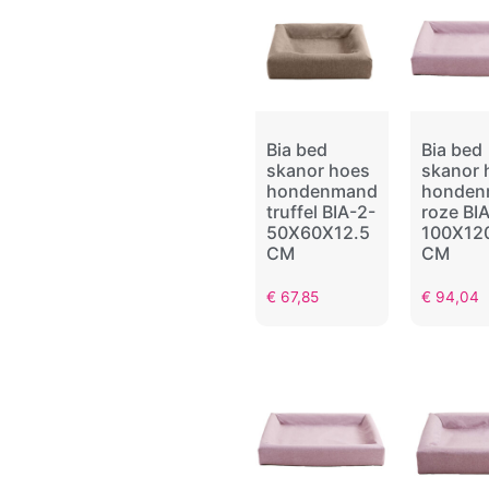
Bia bed
Bia bed
skanor hoes
skanor 
hondenmand
honden
truffel BIA-2-
roze BI
50X60X12.5
100X12
CM
CM
€
67,85
€
94,04