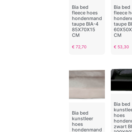
Bia bed
Bia bed
fleece hoes
fleece 
hondenmand
honden
taupe BIA-4
taupe B
85X70X15
60X50X
CM
CM
€
72,70
€
53,30
Bia bed
kunstle
Bia bed
hoes
kunstleer
honden
hoes
zwart B
hondenmand
100X80