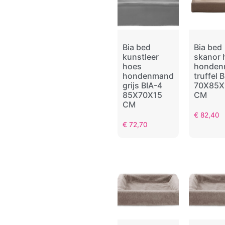
Bia bed
Bia bed
kunstleer
skanor 
hoes
honden
hondenmand
truffel 
grijs BIA-4
70X85X
85X70X15
CM
CM
€
82,40
€
72,70