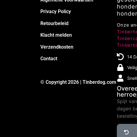
honden
Privacy Policy
honden
Retourbeleid
Onze an
Tinberh
Klacht melden
Tinberc
Tinberb
Verzendkosten
14 D
Contact
Veili
Snel
© Copyright 2026 | Tinberdog.com
Overe
herro
Spijt va
dagen be
bestelli