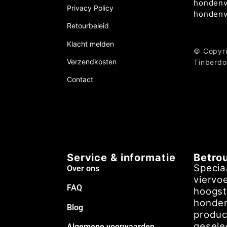
hondenv
Privacy Policy
hondenv
Retourbeleid
Klacht melden
© Copyri
Verzendkosten
Tinberd
Contact
Service & informatie
Betro
Specia
Over ons
viervo
FAQ
hoogst
honden
Blog
produc
gesele
Algemene voorwaarden