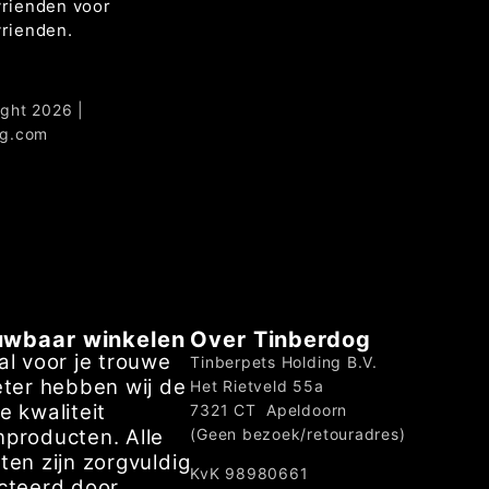
rienden voor
rienden.
ght 2026 |
og.com
uwbaar winkelen
Over Tinberdog
al voor je trouwe
Tinberpets Holding B.V.
eter hebben wij de
Het Rietveld 55a
e kwaliteit
7321 CT Apeldoorn
producten. Alle
(Geen bezoek/retouradres)
ten zijn zorgvuldig
KvK 98980661
cteerd door