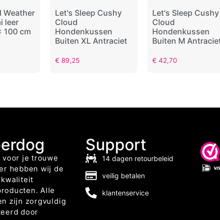
l Weather
Let's Sleep Cushy
Let's Sleep Cushy
 leer
Cloud
Cloud
x 100 cm
Hondenkussen
Hondenkussen
Buiten XL Antraciet
Buiten M Antracie
€
89,25
€
42,70
berdog
Support
 voor je trouwe
14 dagen retourbeleid
er hebben wij de
veilig betalen
kwaliteit
roducten. Alle
klantenservice
n zijn zorgvuldig
teerd door