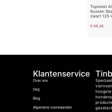
Topmast Al
Kussen Skai
zwart 125 
€
66,48
Klantenservice
Tin
Speciaal
Over ons
viervoet
FAQ
hoogste 
hondenp
Blog
producte
Algemene voorwaarden
geselec