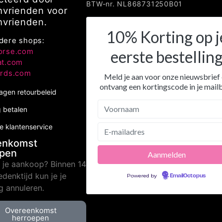
BTW-nr. NL868731250B01
vrienden voor
vrienden.
10% Korting op j
dere shops:
orse.com
eerste bestellin
at.com
irds.com
Meld je aan voor onze nieuwsbrief
ontvang een kortingscode in je mail
agen retourbeleid
g betalen
le klantenservice
enkomst
epen
n je aankoop? Binnen 14
denktijd kun je je
Powered by
EmailOctopus
ng annuleren.
Overeenkomst
herroepen