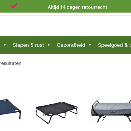
Dierenvrienden sinds 2020
n
Slapen & rust
Gezondheid
Speelgoed & t
resultaten