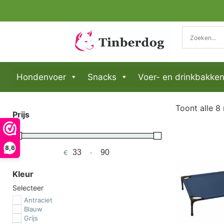
Hondenvoer
Snacks
Voer- en drinkbakke
Toont alle 8 
Prijs
8,6
€
-
Minimum Price
Maximum Price
Kleur
Selecteer
Antraciet
Blauw
Grijs