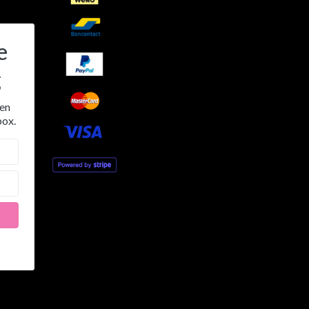
e
g
 en
box.