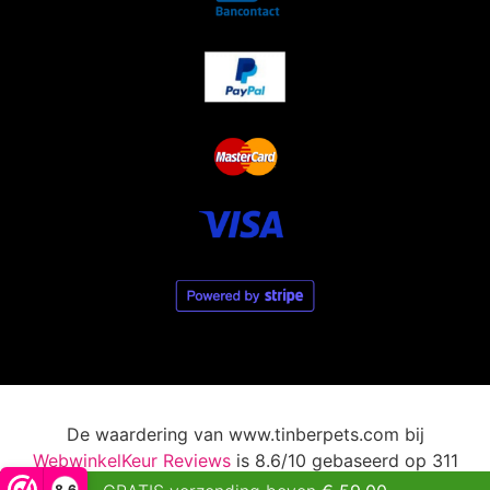
De waardering van www.tinberpets.com bij
WebwinkelKeur Reviews
is 8.6/10 gebaseerd op 311
reviews.
8,6