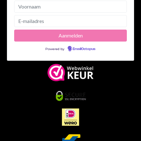
Powered by
EmailOctopus