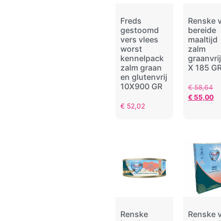
Freds
Renske 
gestoomd
bereide
vers vlees
maaltijd
worst
zalm
kennelpack
graanvri
zalm graan
X 185 G
en glutenvrij
10X900 GR
€
58,64
€
55,00
€
52,02
Renske
Renske 