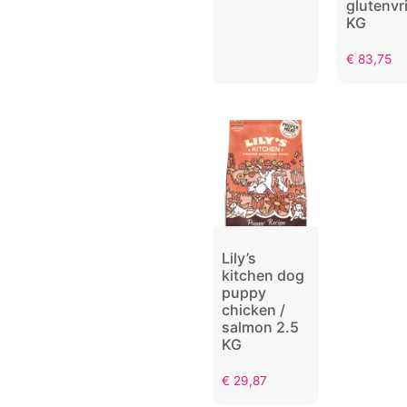
glutenvri
KG
€
83,75
Lily’s
kitchen dog
puppy
chicken /
salmon 2.5
KG
€
29,87