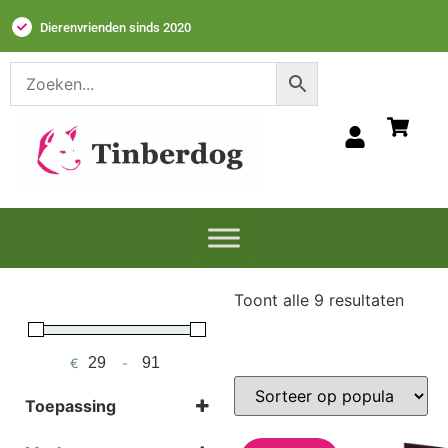
Dierenvrienden sinds 2020
Toont alle 9 resultaten
€
-
Minimum Price
Maximum Price
Toepassing
Immuunsysteem