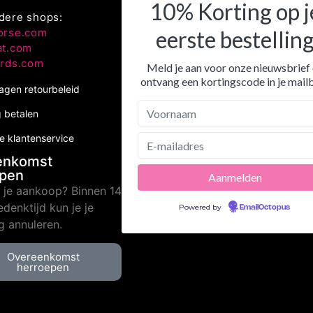
10% Korting op j
dere shops:
orse.com
eerste bestellin
at.com
irds.com
Meld je aan voor onze nieuwsbrief
ontvang een kortingscode in je mail
agen retourbeleid
g betalen
le klantenservice
enkomst
epen
n je aankoop? Binnen 14
denktijd kun je je
Powered by
EmailOctopus
ng annuleren.
Overeenkomst
herroepen