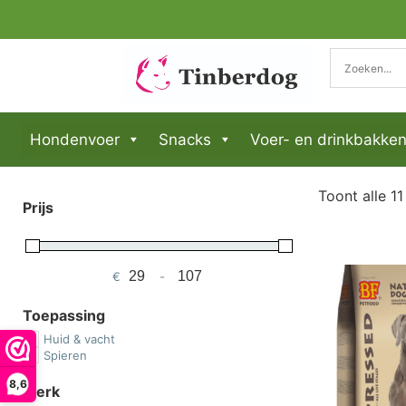
Hondenvoer
Snacks
Voer- en drinkbakke
Toont alle 11
Prijs
€
-
Minimum Price
Maximum Price
Toepassing
Huid & vacht
Spieren
8,6
Merk