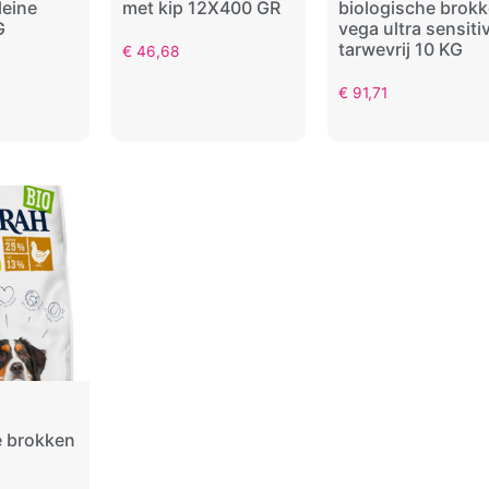
leine
met kip 12X400 GR
biologische brok
G
vega ultra sensiti
tarwevrij 10 KG
€
46,68
€
91,71
e brokken