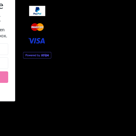
e
g
 en
box.