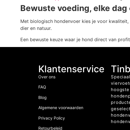
Bewuste voeding, elke dag
Met biologisch hondenvoer kies je voor kwaliteit
dier en natuur.
Een bewuste keuze waar je hond direct van profit
Klantenservice
Tin
Speciaal
Over ons
viervoet
FAQ
hoogste 
hondenp
Blog
producte
Algemene voorwaarden
geselec
hondenv
Privacy Policy
hondenv
Retourbeleid