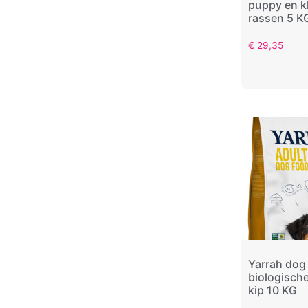
puppy en k
rassen 5 K
€
29,35
Yarrah dog
biologisch
kip 10 KG