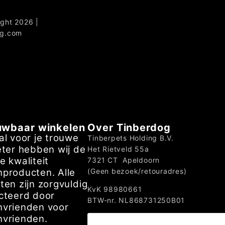
ght 2026 |
og.com
uwbaar winkelen
Over Tinberdog
al voor je trouwe
Tinberpets Holding B.V.
eter hebben wij de
Het Rietveld 55a
e kwaliteit
7321 CT Apeldoorn
producten. Alle
(Geen bezoek/retouradres)
ten zijn zorgvuldig
KvK 98980661
cteerd door
BTW-nr. NL868731250B01
vrienden voor
vrienden.