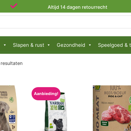
Dierenvrienden sinds 2020
n
Slapen & rust
Gezondheid
Speelgoed & t
 resultaten
Aanbieding!