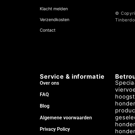
Klacht melden
© Copyri
Verzendkosten
Tinberd
Contact
Service & informatie
Betro
Specia
Over ons
viervo
FAQ
hoogst
honden
Blog
produc
gesele
Algemene voorwaarden
honden
Privacy Policy
honden