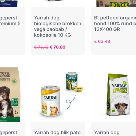
 geperst
Yarrah dog
Bf petfood organi
 premium 5
biologische brokken
hond 100% rund b
vega baobab /
12X400 GR
kokosolie 10 KG
€
63,48
€
76,13
€
70,00
 geperst
Yarrah dog blik pate
Yarrah dog