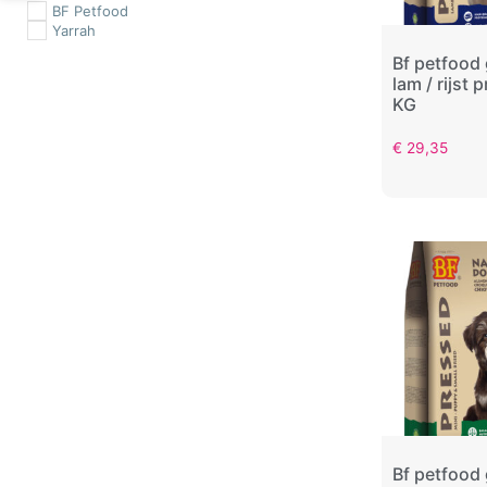
BF Petfood
Yarrah
Bf petfood
lam / rijst
KG
€
29,35
Bf petfood