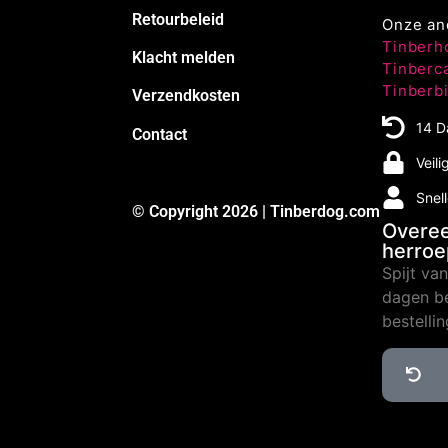
Retourbeleid
Onze an
Tinberh
Klacht melden
Tinberc
Tinberb
Verzendkosten
14 D
Contact
Veili
Snel
© Copyright 2026 | Tinberdog.com
Overe
herro
Spijt va
dagen be
bestelli