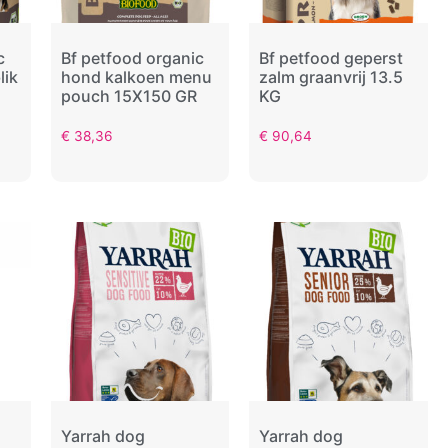
c
Bf petfood organic
Bf petfood geperst
lik
hond kalkoen menu
zalm graanvrij 13.5
pouch 15X150 GR
KG
€
38,36
€
90,64
Yarrah dog
Yarrah dog