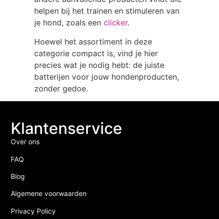
helpen bij het trainen en stimuleren van
je hond, zoals een
clicker
.
Hoewel het assortiment in deze
categorie compact is, vind je hier
precies wat je nodig hebt: de juiste
batterijen voor jouw hondenproducten,
zonder gedoe.
Klantenservice
Over ons
FAQ
Blog
Algemene voorwaarden
Privacy Policy