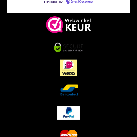
Powered by
EmailOctopus