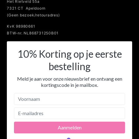
Het Rietveld 55a
7321 CT Apeldoorn
(Geen bezoek/retouradres)
KvK 98980661
BTW-nr. NL868731250B01
10% Korting op je eerste
bestelling
Meld je aan voor onze nieuwsbrief en ontvang een
kortingscode in je mailbox.