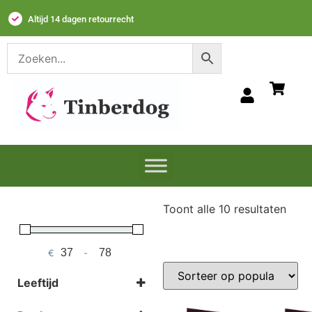
Dierenvrienden sinds 2020
Toont alle 10 resultaten
€
-
Minimum Price
Maximum Price
Leeftijd
Puppy