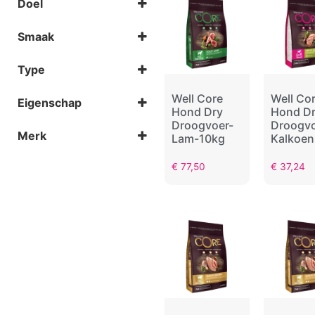
Doel
Senior
Volwassen
Energie & vitaliteit
Smaak
Gewichtsbeheersing
Gewrichten
Kalkoen
Huid & vacht
Type
Kip
Immuunsysteem
Lam
Droogvoer
Spijsvertering
Well Core
Well Co
Zalm
Eigenschap
Hond Dry
Hond D
Graanvrij
Droogvoer-
Droogvo
Merk
Lam-10kg
Kalkoen
Wellness Core
€
77,50
€
37,24