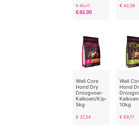
€
80,17
€
42,56
€
62,00
Well Core
Well Co
Hond Dry
Hond D
Droogvoer-
Droogvo
Kalkoen/Kip-
Kalkoen
5kg
10kg
€
37,24
€
69,17