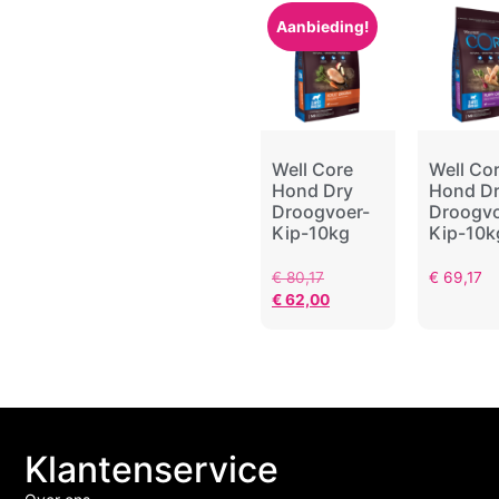
Aanbieding!
Well Core
Well Co
Hond Dry
Hond D
Droogvoer-
Droogvo
Kip-10kg
Kip-10k
€
80,17
€
69,17
€
62,00
Klantenservice