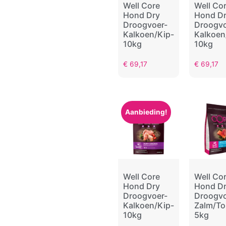
Well Core
Well Co
Hond Dry
Hond D
Droogvoer-
Droogvo
Kalkoen/Kip-
Kalkoen
10kg
10kg
€
69,17
€
69,17
Aanbieding!
Well Core
Well Co
Hond Dry
Hond D
Droogvoer-
Droogvo
Kalkoen/Kip-
Zalm/To
10kg
5kg