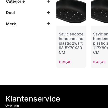
Categorie
Zwart
Manden
Doel
Thuis
Merk
Savic
Savic snooze
Savic s
hondenmand
honden
plastic zwart
plastic 
98.5X70X30
117X80
CM
CM
€
35,40
€
48,49
Klantenservice
Over ons