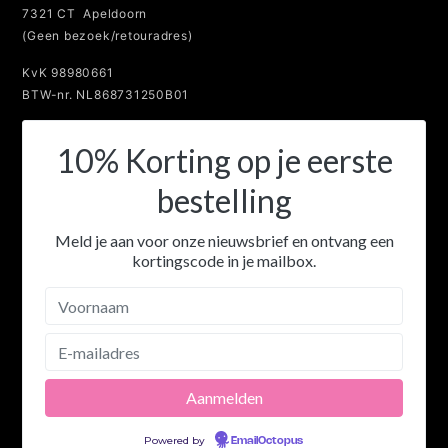
7321 CT Apeldoorn
(Geen bezoek/retouradres)
KvK 98980661
BTW-nr. NL868731250B01
10% Korting op je eerste
bestelling
Meld je aan voor onze nieuwsbrief en ontvang een
kortingscode in je mailbox.
Powered by
EmailOctopus