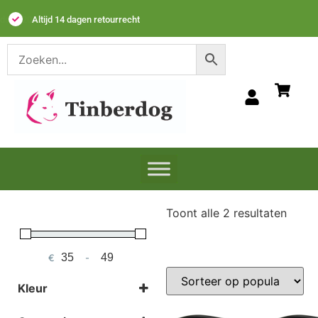
Dierenvrienden sinds 2020
Toont alle 2 resultaten
€
-
Minimum Price
Maximum Price
Kleur
Selecteer