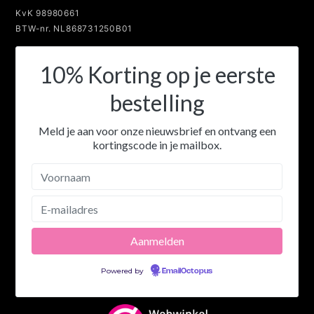
KvK 98980661
BTW-nr. NL868731250B01
10% Korting op je eerste
bestelling
Meld je aan voor onze nieuwsbrief en ontvang een
kortingscode in je mailbox.
Powered by
EmailOctopus