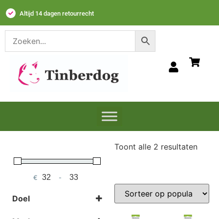
Dierenvrienden sinds 2020
Toont alle 2 resultaten
€
-
Minimum Price
Maximum Price
Doel
Kauwbehoefte