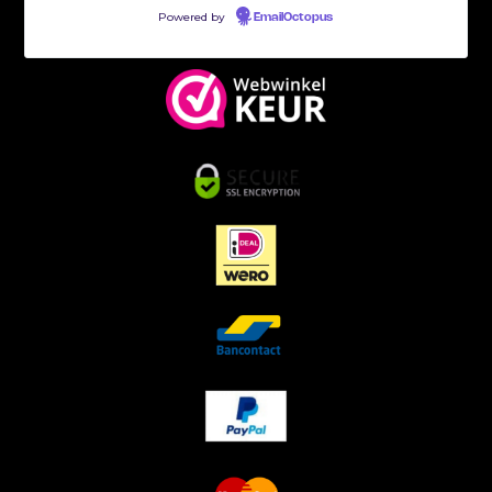
Powered by
EmailOctopus