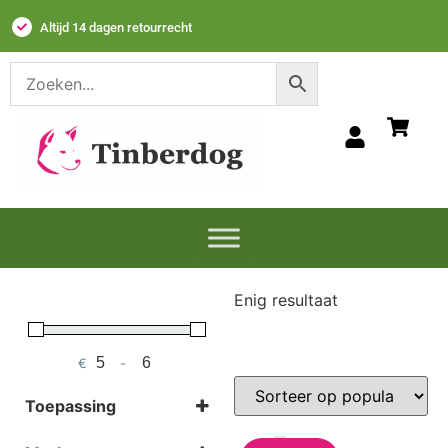
Altijd 14 dagen retourrecht​
Enig resultaat
€
-
Minimum Price
Maximum Price
Toepassing
Gebitsverzorging