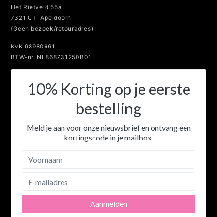
Het Rietveld 55a
7321 CT Apeldoorn
(Geen bezoek/retouradres)
KvK 98980661
BTW-nr. NL868731250B01
10% Korting op je eerste
bestelling
Meld je aan voor onze nieuwsbrief en ontvang een
kortingscode in je mailbox.