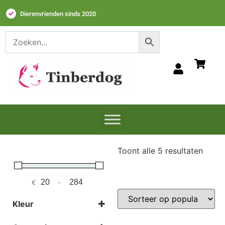
Dierenvrienden sinds 2020
Toont alle 5 resultaten
€
-
Minimum Price
Maximum Price
Kleur
Selecteer