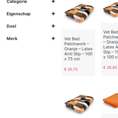
Categorie
Oranje
Benchkussens
Eigenschap
Dekens & vetbedden
Anti-slip
Waterproof
Doel
Vet Be
Auto
Patchw
Merk
Vet Bed
Bench
– Oranj
Patchwork –
Thuis
Jack & Vanilla
Latex A
Oranje – Latex
Topmast
Slip – 
Anti Slip – 100
x 100 
x 75 cm
€
36,95
€
20,75