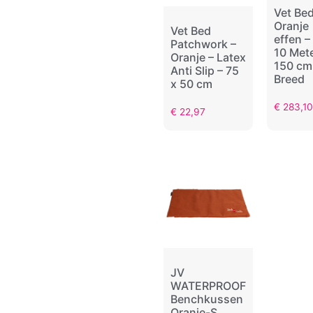
Vet Be
Oranje
Vet Bed
effen –
Patchwork –
10 Mete
Oranje – Latex
150 cm
Anti Slip – 75
Breed
x 50 cm
€
283,10
€
22,97
JV
WATERPROOF
Benchkussen
Oranje-S