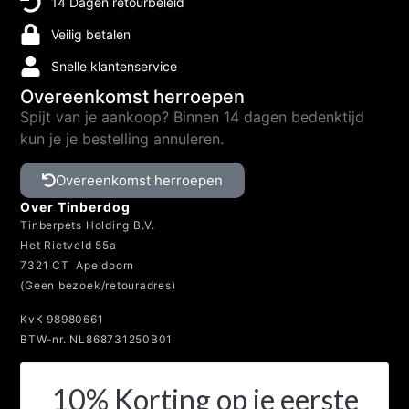
14 Dagen retourbeleid
Veilig betalen
Snelle klantenservice
Overeenkomst herroepen
Spijt van je aankoop? Binnen 14 dagen bedenktijd
kun je je bestelling annuleren.
Overeenkomst herroepen
Over Tinberdog
Tinberpets Holding B.V.
Het Rietveld 55a
7321 CT Apeldoorn
(Geen bezoek/retouradres)
KvK 98980661
BTW-nr. NL868731250B01
10% Korting op je eerste